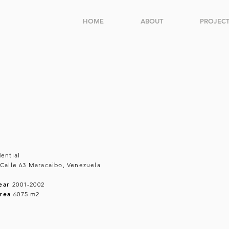
HOME
ABOUT
PROJECT
dential
 Calle 63 Maracaibo, Venezuela
Year
2001-2002
Area
6075 m2